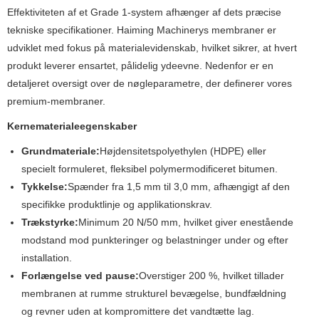
Effektiviteten af ​​et Grade 1-system afhænger af dets præcise
tekniske specifikationer. Haiming Machinerys membraner er
udviklet med fokus på materialevidenskab, hvilket sikrer, at hvert
produkt leverer ensartet, pålidelig ydeevne. Nedenfor er en
detaljeret oversigt over de nøgleparametre, der definerer vores
premium-membraner.
Kernematerialeegenskaber
Grundmateriale:
Højdensitetspolyethylen (HDPE) eller
specielt formuleret, fleksibel polymermodificeret bitumen.
Tykkelse:
Spænder fra 1,5 mm til 3,0 mm, afhængigt af den
specifikke produktlinje og applikationskrav.
Trækstyrke:
Minimum 20 N/50 mm, hvilket giver enestående
modstand mod punkteringer og belastninger under og efter
installation.
Forlængelse ved pause:
Overstiger 200 %, hvilket tillader
membranen at rumme strukturel bevægelse, bundfældning
og revner uden at kompromittere det vandtætte lag.