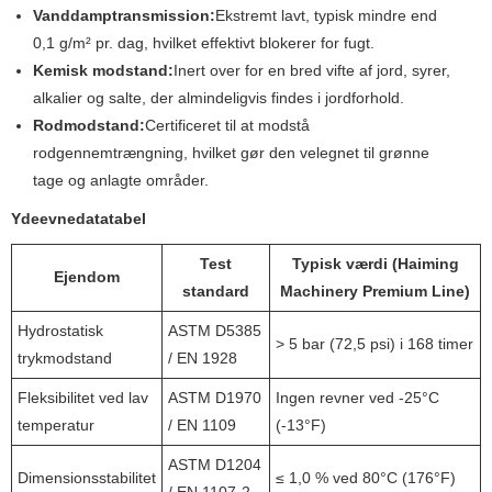
Vanddamptransmission:
Ekstremt lavt, typisk mindre end
0,1 g/m² pr. dag, hvilket effektivt blokerer for fugt.
Kemisk modstand:
Inert over for en bred vifte af jord, syrer,
alkalier og salte, der almindeligvis findes i jordforhold.
Rodmodstand:
Certificeret til at modstå
rodgennemtrængning, hvilket gør den velegnet til grønne
tage og anlagte områder.
Ydeevnedatatabel
Test
Typisk værdi (Haiming
Ejendom
standard
Machinery Premium Line)
Hydrostatisk
ASTM D5385
> 5 bar (72,5 psi) i 168 timer
trykmodstand
/ EN 1928
Fleksibilitet ved lav
ASTM D1970
Ingen revner ved -25°C
temperatur
/ EN 1109
(-13°F)
ASTM D1204
Dimensionsstabilitet
≤ 1,0 % ved 80°C (176°F)
/ EN 1107-2