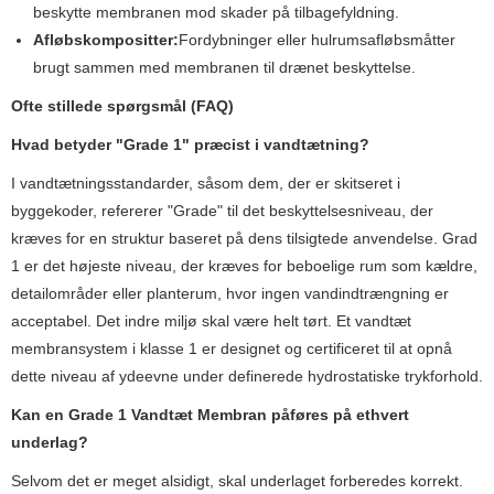
beskytte membranen mod skader på tilbagefyldning.
Afløbskompositter:
Fordybninger eller hulrumsafløbsmåtter
brugt sammen med membranen til drænet beskyttelse.
Ofte stillede spørgsmål (FAQ)
Hvad betyder "Grade 1" præcist i vandtætning?
I vandtætningsstandarder, såsom dem, der er skitseret i
byggekoder, refererer "Grade" til det beskyttelsesniveau, der
kræves for en struktur baseret på dens tilsigtede anvendelse. Grad
1 er det højeste niveau, der kræves for beboelige rum som kældre,
detailområder eller planterum, hvor ingen vandindtrængning er
acceptabel. Det indre miljø skal være helt tørt. Et vandtæt
membransystem i klasse 1 er designet og certificeret til at opnå
dette niveau af ydeevne under definerede hydrostatiske trykforhold.
Kan en Grade 1 Vandtæt Membran påføres på ethvert
underlag?
Selvom det er meget alsidigt, skal underlaget forberedes korrekt.