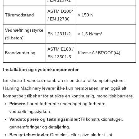
ASTM D1004
Tåremodstand
> 150 N
/ EN 12730
Vedhæftningsstyrke
EN 12311-2
> 1,5 N/mm²
(til beton)
ASTM E108 /
Brandvurdering
Klasse A / BROOF(t4)
EN 13501-5
Installation og systemkomponenter
En klasse 1 vandtæt membran er en del af et komplet system.
Haiming Machinery leverer ikke kun membranen, men også alt
kompatibelt tilbehør for at sikre en kontinuerlig, monolitisk barriere.
Primere:
For at forberede underlaget og forbedre
vedhæftningsstyrken.
Vandstoppere og tætningsmidler:
Til konstruktionsfuger,
gennemføringer og detaljering.
Beskyttelsestavler:
Geotekstil eller stive plader til at