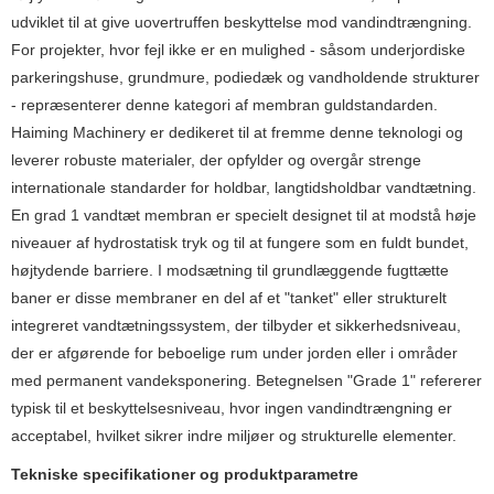
udviklet til at give uovertruffen beskyttelse mod vandindtrængning.
For projekter, hvor fejl ikke er en mulighed - såsom underjordiske
parkeringshuse, grundmure, podiedæk og vandholdende strukturer
- repræsenterer denne kategori af membran guldstandarden.
Haiming Machinery er dedikeret til at fremme denne teknologi og
leverer robuste materialer, der opfylder og overgår strenge
internationale standarder for holdbar, langtidsholdbar vandtætning.
En grad 1 vandtæt membran er specielt designet til at modstå høje
niveauer af hydrostatisk tryk og til at fungere som en fuldt bundet,
højtydende barriere. I modsætning til grundlæggende fugttætte
baner er disse membraner en del af et "tanket" eller strukturelt
integreret vandtætningssystem, der tilbyder et sikkerhedsniveau,
der er afgørende for beboelige rum under jorden eller i områder
med permanent vandeksponering. Betegnelsen "Grade 1" refererer
typisk til et beskyttelsesniveau, hvor ingen vandindtrængning er
acceptabel, hvilket sikrer indre miljøer og strukturelle elementer.
Tekniske specifikationer og produktparametre