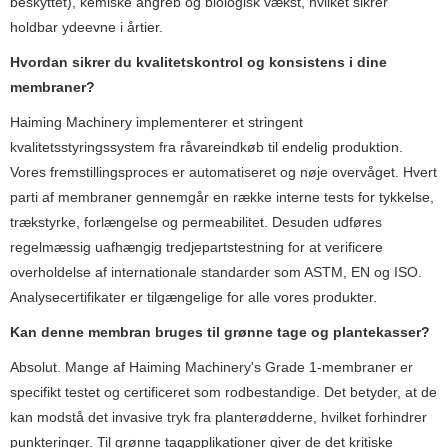
beskyttet), kemiske angreb og biologisk vækst, hvilket sikrer
holdbar ydeevne i årtier.
Hvordan sikrer du kvalitetskontrol og konsistens i dine
membraner?
Haiming Machinery implementerer et stringent
kvalitetsstyringssystem fra råvareindkøb til endelig produktion.
Vores fremstillingsproces er automatiseret og nøje overvåget. Hvert
parti af membraner gennemgår en række interne tests for tykkelse,
trækstyrke, forlængelse og permeabilitet. Desuden udføres
regelmæssig uafhængig tredjepartstestning for at verificere
overholdelse af internationale standarder som ASTM, EN og ISO.
Analysecertifikater er tilgængelige for alle vores produkter.
Kan denne membran bruges til grønne tage og plantekasser?
Absolut. Mange af Haiming Machinery's Grade 1-membraner er
specifikt testet og certificeret som rodbestandige. Det betyder, at de
kan modstå det invasive tryk fra planterødderne, hvilket forhindrer
punkteringer. Til grønne tagapplikationer giver de det kritiske