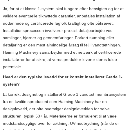
Ja, for at et klasse 1-system skal fungere efter hensigten og for at
validere eventuelle tilknyttede garantier, anbefales installation af
uddannede og certificerede fagfolk kraftigt og ofte påkrævet.
Installationsprocessen involverer præcist detaljearbejde ved
samlinger, hjørner og gennemføringer. Forkert sømning eller
detaljering er den mest almindelige årsag til fejl i vandtætningen.
Haiming Machinery samarbejder med et netværk af certificerede
installatører for at sikre, at vores produkter leverer deres fulde
potentiale.
Hvad er den typiske levetid for et korrekt installeret Grade 1-
system?
Et korrekt designet og installeret Grade 1 vandtæt membransystem
fra en kvalitetsproducent som Haiming Machinery har en
designlevetid, der ofte overstiger designlevetiden for selve
strukturen, typisk 50+ år. Materialerne er formuleret til at være
modstandsdygtige over for ældning, UV-nedbrydning (når de er