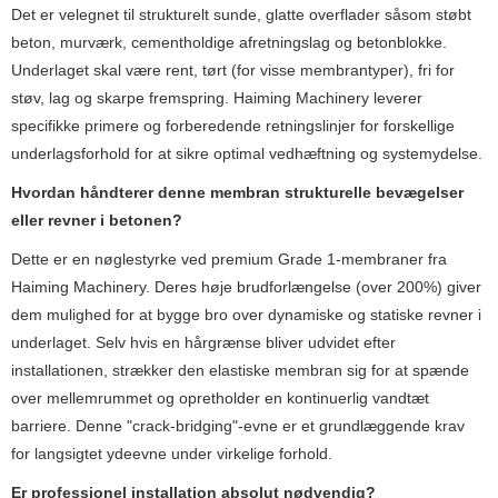
Det er velegnet til strukturelt sunde, glatte overflader såsom støbt
beton, murværk, cementholdige afretningslag og betonblokke.
Underlaget skal være rent, tørt (for visse membrantyper), fri for
støv, lag og skarpe fremspring. Haiming Machinery leverer
specifikke primere og forberedende retningslinjer for forskellige
underlagsforhold for at sikre optimal vedhæftning og systemydelse.
Hvordan håndterer denne membran strukturelle bevægelser
eller revner i betonen?
Dette er en nøglestyrke ved premium Grade 1-membraner fra
Haiming Machinery. Deres høje brudforlængelse (over 200%) giver
dem mulighed for at bygge bro over dynamiske og statiske revner i
underlaget. Selv hvis en hårgrænse bliver udvidet efter
installationen, strækker den elastiske membran sig for at spænde
over mellemrummet og opretholder en kontinuerlig vandtæt
barriere. Denne "crack-bridging"-evne er et grundlæggende krav
for langsigtet ydeevne under virkelige forhold.
Er professionel installation absolut nødvendig?