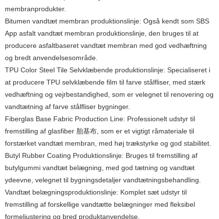
membranprodukter.
Bitumen vandtæt membran produktionslinje: Også kendt som SBS
App asfalt vandtæt membran produktionslinje, den bruges til at
producere asfaltbaseret vandtæt membran med god vedhæftning
og bredt anvendelsesområde.
TPU Color Steel Tile Selvklæbende produktionslinje: Specialiseret i
at producere TPU selvklæbende film til farve stålfliser, med stærk
vedhæftning og vejrbestandighed, som er velegnet til renovering og
vandtætning af farve stålfliser bygninger.
Fiberglas Base Fabric Production Line: Professionelt udstyr til
fremstilling af glasfiber 胎基布, som er et vigtigt råmateriale til
forstærket vandtæt membran, med høj trækstyrke og god stabilitet.
Butyl Rubber Coating Produktionslinje: Bruges til fremstilling af
butylgummi vandtæt belægning, med god tætning og vandtæt
ydeevne, velegnet til bygningsdetaljer vandtætningsbehandling.
Vandtæt belægningsproduktionslinje: Komplet sæt udstyr til
fremstilling af forskellige vandtætte belægninger med fleksibel
formeljustering og bred produktanvendelse.