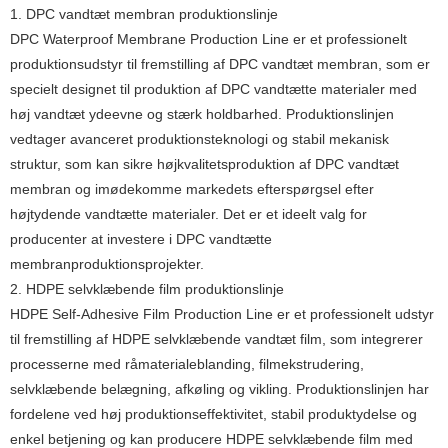
1. DPC vandtæt membran produktionslinje
DPC Waterproof Membrane Production Line er et professionelt
produktionsudstyr til fremstilling af DPC vandtæt membran, som er
specielt designet til produktion af DPC vandtætte materialer med
høj vandtæt ydeevne og stærk holdbarhed. Produktionslinjen
vedtager avanceret produktionsteknologi og stabil mekanisk
struktur, som kan sikre højkvalitetsproduktion af DPC vandtæt
membran og imødekomme markedets efterspørgsel efter
højtydende vandtætte materialer. Det er et ideelt valg for
producenter at investere i DPC vandtætte
membranproduktionsprojekter.
2. HDPE selvklæbende film produktionslinje
HDPE Self-Adhesive Film Production Line er et professionelt udstyr
til fremstilling af HDPE selvklæbende vandtæt film, som integrerer
processerne med råmaterialeblanding, filmekstrudering,
selvklæbende belægning, afkøling og vikling. Produktionslinjen har
fordelene ved høj produktionseffektivitet, stabil produktydelse og
enkel betjening og kan producere HDPE selvklæbende film med