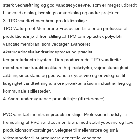
stærk vedhæftning og god vandtæt ydeevne, som er meget udbredt
i tagvandtætning, bygningsforstærkning og andre projekter.
3. TPO vandtæt membran produktionslinje
TPO Waterproof Membrane Production Line er en professionel
produktionslinje til fremstilling af TPO termoplastisk polyolefin
vandtæt membran, som vedtager avanceret
ekstruderingskalandreringsproces og præcist
temperaturkontrolsystem. Den producerede TPO vandtætte
membran har karakteristika af høj trækstyrke, vejrbestandighed,
ældningsmodstand og god vandtæt ydeevne og er velegnet til
langsigtet vandtætning af store projekter såsom industrianlæg og
kommunale spillesteder.
4. Andre understøttende produktlinjer (til reference)
PVC vandtæt membran produktionslinje: Professionelt udstyr til
fremstilling af PVC vandtæt membran, med stabil ydeevne og lave
produktionsomkostninger, velegnet til mellemstore og små
virksomheder til at producere generelle vandtætte