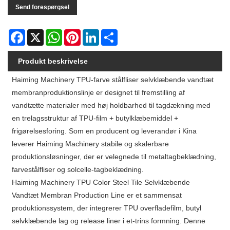
Send forespørgsel
Facebook
X
WhatsApp
Pinterest
LinkedIn
Share
Produkt beskrivelse
Haiming Machinery TPU-farve stålfliser selvklæbende vandtæt
membranproduktionslinje er designet til fremstilling af
vandtætte materialer med høj holdbarhed til tagdækning med
en trelagsstruktur af TPU-film + butylklæbemiddel +
frigørelsesforing. Som en producent og leverandør i Kina
leverer Haiming Machinery stabile og skalerbare
produktionsløsninger, der er velegnede til metaltagbeklædning,
farvestålfliser og solcelle-tagbeklædning.
Haiming Machinery TPU Color Steel Tile Selvklæbende
Vandtæt Membran Production Line er et sammensat
produktionssystem, der integrerer TPU overfladefilm, butyl
selvklæbende lag og release liner i et-trins formning. Denne