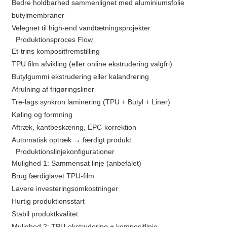
Bedre holdbarhed sammenlignet med aluminiumsfolie
butylmembraner
Velegnet til high-end vandtætningsprojekter
Produktionsproces Flow
Et-trins kompositfremstilling
TPU film afvikling (eller online ekstrudering valgfri)
Butylgummi ekstrudering eller kalandrering
Afrulning af frigøringsliner
Tre-lags synkron laminering (TPU + Butyl + Liner)
Køling og formning
Aftræk, kantbeskæring, EPC-korrektion
Automatisk optræk → færdigt produkt
Produktionslinjekonfigurationer
Mulighed 1: Sammensat linje (anbefalet)
Brug færdiglavet TPU-film
Lavere investeringsomkostninger
Hurtig produktionsstart
Stabil produktkvalitet
Mulighed 2: TPU-ekstrudering + kompositlinje