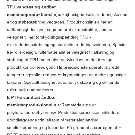
TPU vandtæt og åndbar
membranproduktionslinje:
Højhastighedsekstruderingskalend
er og støbestøbning vedtages. Produktionslinjen har en
uafhængigt designet segmenteret skruestruktur, som er
velegnet til høj forskydningsspænding TPU -
ekstruderingsstøbning og stabil ekstruderingsvolumen; Speciel
tre-rollerdesign, rullematerialet er velegnet til afkøling og
støbning af TPU-materialer, og tykkelsen af ​​det færdige
produkt kontrolleres godt; Højpræcisionstemperaturstyrede
tempereringsruller reducerer krympningen og andre ugunstige
faktorer; Specielt designet automatisk skæring og skiftende
ruller, højt automatiseret.
E-PTFE vandtæt åndbar
membranproduktionslinje:
Råmaterialerne er
polytetrafluoroethylen osv. Produktionsprocessen inkluderer
grundlæggende trin, såsom råmaterialeblanding,
smeltekstrudering og kalender. På grund af særprægen af ​​E-
PTFE-materialer placeres høje krav på præcision,