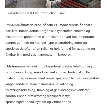
Ekstrudering Cast Film Production Line:
Princip:
Råmaterialerne, såsom PE-modificerede åndbare
partikler indeholdende uorganiske fyldstoffer, smeltes og
ekstruderes gennem en skrueekstruder ved høj temperatur,
dannet gennem en hænger-type ekstruderingsform og
strækkes derefter af en rulle i et højt forhold for at danne en
åndbar film med sub-nanometer mikroporer.
Udstyrssammensætning:
Inkluderet plastpelletaffugtning og
tørringsanordning, enkelt skrueekstruder, hurtigt skiftfilter,
målepumpe, skimmel med bøjle-type, støbt filmformningstabel,
langsgående strækningsmaskine, afkøling og
formningsindretning, trimning af genvindingsmekanisme,
corona-enhed, trækkraft og transportudstyr,
spændingsfeedbacksystem og vindet enhed.