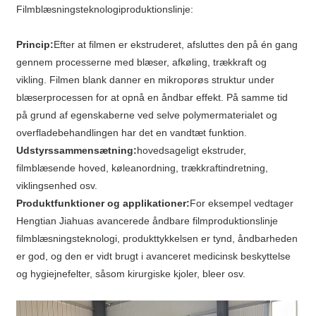
Filmblæsningsteknologiproduktionslinje:
Princip:
Efter at filmen er ekstruderet, afsluttes den på én gang
gennem processerne med blæser, afkøling, trækkraft og
vikling. Filmen blank danner en mikroporøs struktur under
blæserprocessen for at opnå en åndbar effekt. På samme tid
på grund af egenskaberne ved selve polymermaterialet og
overfladebehandlingen har det en vandtæt funktion.
Udstyrssammensætning:
hovedsageligt ekstruder,
filmblæsende hoved, køleanordning, trækkraftindretning,
viklingsenhed osv.
Produktfunktioner og applikationer:
For eksempel vedtager
Hengtian Jiahuas avancerede åndbare filmproduktionslinje
filmblæsningsteknologi, produkttykkelsen er tynd, åndbarheden
er god, og den er vidt brugt i avanceret medicinsk beskyttelse
og hygiejnefelter, såsom kirurgiske kjoler, bleer osv.