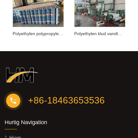
Polyethylen polypropylenmembranproduktionslinjeudstyr
Polyethylen klud vandtæt materialeudstyr
+86-18463653536
Hurtig Navigation
Hjem